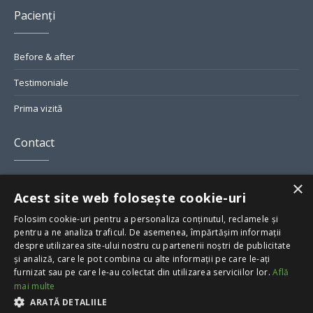
Pacienți
Before & after
Testimoniale
Prima vizită
Contact
Str. Grigore Alexandrescu Nr. 7, București
×
Acest site web folosește cookie-uri
smile@greendental.ro
Folosim cookie-uri pentru a personaliza conținutul, reclamele și
pentru a ne analiza traficul. De asemenea, împărtășim informații
+40 723 60 20 20
despre utilizarea site-ului nostru cu partenerii noștri de publicitate
și analiză, care le pot combina cu alte informații pe care le-ați
furnizat sau pe care le-au colectat din utilizarea serviciilor lor.
Află
mai multe
ARATĂ DETALIILE