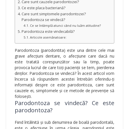
Care sunt cauzele parodontozei?
Ce este placa bacteriană?
Care sunt simptomele parodontozei?
Parodontoza se vindecă?
Ce se întâmplă atunci când nu luăm atitudine?
Parodontoza este vindecabilă?
Articole asemănatoare:
Parodontoza (parodontita) este una dintre cele mai
grave afecțiuni dentare, o afecțiune care dacă nu
este tratată corespunzător sau la timp, poate
provoca lucrul de care toți pacienții se tem, pierderea
dinților. Parodontoza se vindecă? În acest articol vom
încerca să răspundem acestei întrebări oferindu-ți
informații despre ce este parodontoza, care sunt
cauzele ei, simptomele și ce metode de prevenție să
folosești.
Parodontoza se vindecă? Ce este
parodontoza?
Fiind întâlnită și sub denumirea de boală parodontală,
este o afecțiune în urma căreia, parodonțiul este