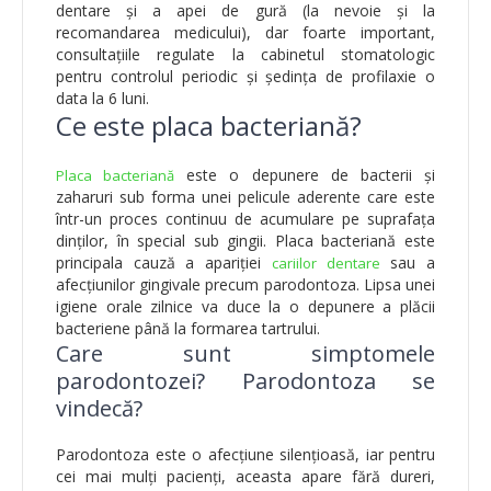
dentare și a apei de gură (la nevoie și la
recomandarea medicului), dar foarte important,
consultațiile regulate la cabinetul stomatologic
pentru controlul periodic și ședința de profilaxie o
data la 6 luni.
Ce este placa bacteriană?
este o depunere de bacterii și
Placa bacteriană
zaharuri sub forma unei pelicule aderente care este
într-un proces continuu de acumulare pe suprafața
dinților, în special sub gingii. Placa bacteriană este
principala cauză a apariției
sau a
cariilor dentare
afecțiunilor gingivale precum parodontoza. Lipsa unei
igiene orale zilnice va duce la o depunere a plăcii
bacteriene până la formarea tartrului.
Care sunt simptomele
parodontozei? Parodontoza se
vindecă?
Parodontoza este o afecțiune silențioasă, iar pentru
cei mai mulți pacienți, aceasta apare fără dureri,