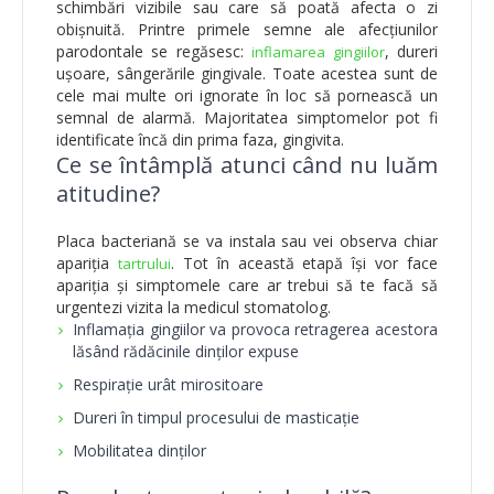
schimbări vizibile sau care să poată afecta o zi
obișnuită. Printre primele semne ale afecțiunilor
parodontale se regăsesc:
, dureri
inflamarea gingiilor
ușoare, sângerările gingivale. Toate acestea sunt de
cele mai multe ori ignorate în loc să pornească un
semnal de alarmă. Majoritatea simptomelor pot fi
identificate încă din prima faza, gingivita.
Ce se întâmplă atunci când nu luăm
atitudine?
Placa bacteriană se va instala sau vei observa chiar
apariția
. Tot în această etapă își vor face
tartrului
apariția și simptomele care ar trebui să te facă să
urgentezi vizita la medicul stomatolog.
Inflamația gingiilor va provoca retragerea acestora
lăsând rădăcinile dinților expuse
Respirație urât mirositoare
Dureri în timpul procesului de masticație
Mobilitatea dinților