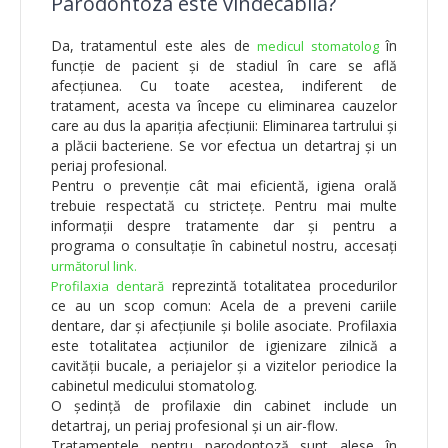
Parodontoza este vindecabilă?
Da, tratamentul este ales de
în
medicul stomatolog
funcție de pacient și de stadiul în care se află
afecțiunea. Cu toate acestea, indiferent de
tratament, acesta va începe cu eliminarea cauzelor
care au dus la apariția afecțiunii: Eliminarea tartrului și
a plăcii bacteriene. Se vor efectua un detartraj și un
periaj profesional.
Pentru o prevenție cât mai eficientă, igiena orală
trebuie respectată cu strictețe. Pentru mai multe
informații despre tratamente dar și pentru a
programa o consultație în cabinetul nostru, accesați
următorul link.
reprezintă totalitatea procedurilor
Profilaxia dentară
ce au un scop comun: Acela de a preveni cariile
dentare, dar și afecțiunile și bolile asociate. Profilaxia
este totalitatea acțiunilor de igienizare zilnică a
cavității bucale, a periajelor și a vizitelor periodice la
cabinetul medicului stomatolog.
O ședință de profilaxie din cabinet include un
detartraj, un periaj profesional și un air-flow.
Tratamentele pentru parodontoză sunt alese în