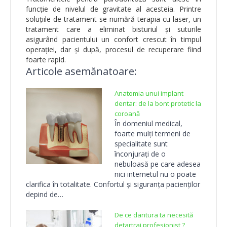
funcție de nivelul de gravitate al acesteia. Printre
soluțiile de tratament se numără terapia cu laser, un
tratament care a eliminat bisturiul și suturile
asigurând pacientului un confort crescut în timpul
operației, dar și după, procesul de recuperare fiind
foarte rapid.
Articole asemănatoare:
Anatomia unui implant
dentar: de la bont protetic la
coroană
În domeniul medical,
foarte mulți termeni de
specialitate sunt
înconjurați de o
nebuloasă pe care adesea
nici internetul nu o poate
clarifica în totalitate. Confortul și siguranța pacienților
depind de…
De ce dantura ta necesită
detartraj profesionist ?