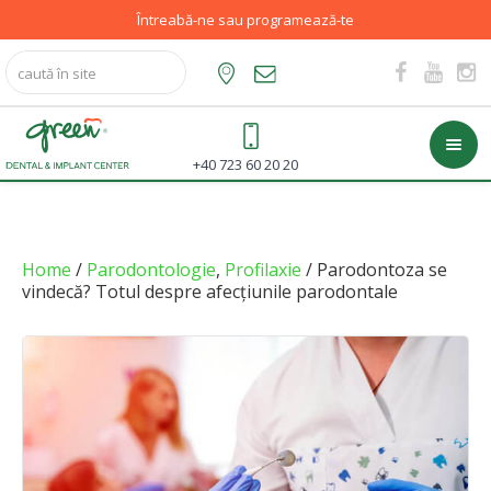
Întreabă-ne sau programează-te
+40 723 60 20 20
Home
/
Parodontologie
,
Profilaxie
/ Parodontoza se
vindecă? Totul despre afecțiunile parodontale