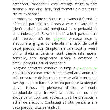
deteriorat. Parodonțiul este întreaga structură care
susține și ține dinții ficși, fiind formată din țesuturi și
structură osoasă.
Parodontoza reprezintă cea mai avansată formă de
afecțiune parodontală. Aceasta este cauzată de o
igienă dentară precară menținută pe o perioadă de
timp îndelungată. Faza incipientă a bolii parodontale
este reprezentată de
. Aceasta este o
gingivită
afecțiune a gingiei, considerabil mai ușor de tratat
decât parodontoza. Simptomele care scot la iveală
primul stadiu al gingivitei sunt gingiile inflamate și
sensibile, apoi sangerarea ușoară a acestora în
timpul periajului sau al masticației.
Gingivita netratată conduce în timp la
.
parodontoză
Aceasta este caracterizată prin dezvoltarea anumitori
infecții cauzate de bacteriile care se află în interiorul
cavității noastre bucale. Acestea pot duce la afecțiuni
grave, inclusiv la pierderea dinților. Afecțiunile
parodontale apar frecvent la adulți, dar nu este
exclus ca un copil sau adolescent să fie predispus la
astfel de afecțiuni. Continuați să citiți pentru a afla
dacă parodontoza se vindecă.