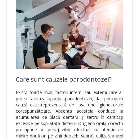
Care sunt cauzele parodontozei?
Există foarte mulți factori interni sau externi care ar
putea favoriza apariția parodontozei, dar principala
cauză este reprezentată de lipsa unei igiene orale
corespunzătoare. Absența acesteia conduce la
acumularea de placă dentară și tartru în cantități
excesive pe suprafața dintelui. O igienă orală corectă
presupune un periaj zilnic efectuat cu atenție de
minim două ori pe zi (îndeosebi seara), utilizarea aței