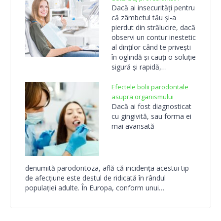
Dacă ai insecurități pentru
că zâmbetul tău și-a
pierdut din strălucire, dacă
observi un contur inestetic
al dinților când te privești
în oglindă și cauți o soluție
sigură și rapidă,…
Efectele bolii parodontale
asupra organismului
Dacă ai fost diagnosticat
cu gingivită, sau forma ei
mai avansată
denumită parodontoza, află că incidența acestui tip
de afecțiune este destul de ridicată în rândul
populației adulte. În Europa, conform unui…