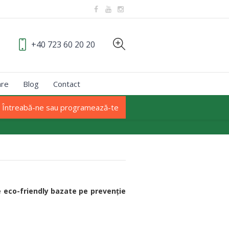
+40 723 60 20 20
are
Blog
Contact
Întreabă-ne sau programează-te
e eco-friendly bazate pe prevenție