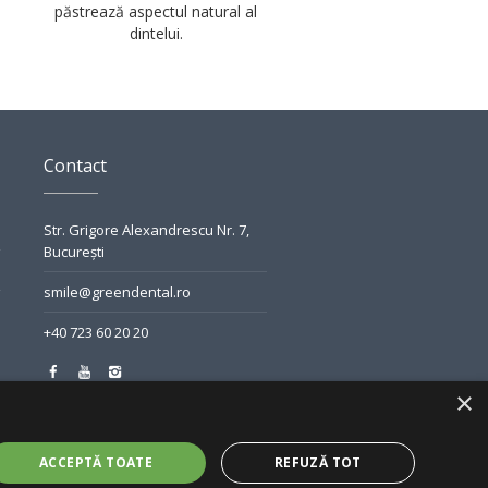
păstrează aspectul natural al
dintelui.
Contact
Str. Grigore Alexandrescu Nr. 7,
București
smile@greendental.ro
+40 723 60 20 20
×
ACCEPTĂ TOATE
REFUZĂ TOT