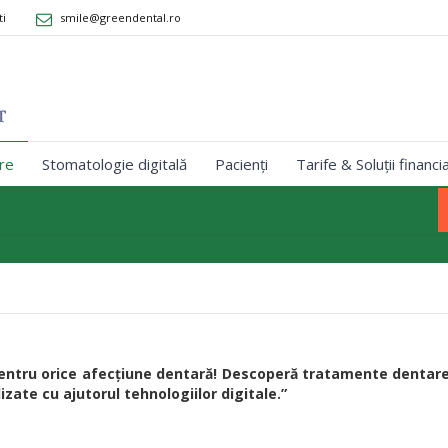
ti
smile@greendental.ro
re
Stomatologie digitală
Pacienți
Tarife & Soluții financi
i pentru orice afecțiune dentară! Descoperă tratamente dentar
lizate cu ajutorul tehnologiilor digitale.”