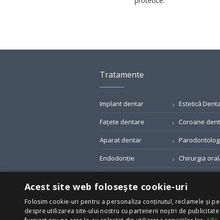
protetice.
Tratamente
Implant dentar
Estetică Dent
Fațete dentare
Coroane den
Aparat dentar
Parodontolog
Endodonție
Chirurgia oral
Profilaxia dentară
Tratamentul ca
Acest site web folosește cookie-uri
dentare
Folosim cookie-uri pentru a personaliza conținutul, reclamele și pe
despre utilizarea site-ului nostru cu partenerii noștri de publicitate