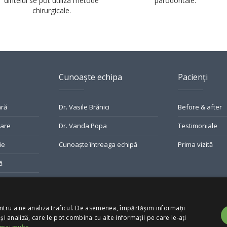
dintelui se pot utiliza metode
parodontale.
chirurgicale.
Cunoaște echipa
Pacienți
ară
Dr. Vasile Brănici
Before & after
tare
Dr. Vanda Popa
Testimoniale
ie
Cunoaște întreaga echipă
Prima vizită
ă
riilor
ntru a ne analiza traficul. De asemenea, împărtășim informații
 și analiză, care le pot combina cu alte informații pe care le-ați