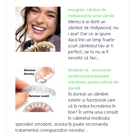
Incognito: zâmbet de
Hollywood la orice vârstă
Mereu ţi-ai dorit un
zâmbet de Hollywood, nu-
i aşa? Dar ce-ai spune
dacă într-un timp foarte
scurt zâmbetul tău ar fi
perfect, iar tu nu ai fi
nevoită să faci…
Retainer-ul – Accesoriul
perfect post tratament
ortodontic pentru efecte de
durată
Îți dorești un zâmbet
estetic și funcțional care
să îți redea încrederea în
tine? În urma unui consult
în cabinetul medicului
specialist ortodont, acesta îți poate recomanda
tratamentul corespunzător nevoilor…