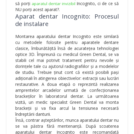
să porți
Incognito, ci de ce să
aparatul dentar invizibil
NU porți acest aparat?.
Aparat dentar Incognito: Procesul
de instalare
Montarea aparatului dentar Incognito este similară
cu metodele folosite pentru aparatele dentare
clasice, îmbunătățită însă de acuratețea tehnologiei
optice 3D. Împreună cu medicul Green Dental, se va
stabili cel mai potrivit tratament pentru nevoile și
dorințele tale cu ajutorul radiografiilor și a modelelor
de studiu. Trebuie ținut cont că există posibili paşi
adiţionali în atingerea obiectivelor: extracţii sau lucrări
restaurative. A doua etapă o reprezintă realizarea
amprentelor arcadelor urmată de confecţionarea
brackeţilor în laboratorul dentar. La următoarea
vizită, un medic specialist Green Dental va monta
brackeţii şi va fixa arcul la tensiunea necesară
îndreptării danturii.
Însă, contrar așteptărilor, munca aparatului dentar nu
se va păstra fără mentenanță. După scoaterea
aparatului dentar Incognito este recomandată