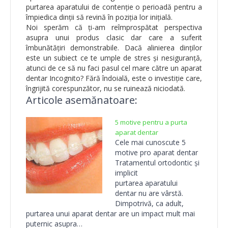
purtarea aparatului de contenţie o perioadă pentru a
împiedica dinţii să revină în poziţia lor iniţială.
Noi sperăm că ți-am reîmprospătat perspectiva
asupra unui produs clasic dar care a suferit
îmbunătățiri demonstrabile. Dacă alinierea dinților
este un subiect ce te umple de stres și nesiguranță,
atunci de ce să nu faci pasul cel mare către un aparat
dentar Incognito? Fără îndoială, este o investiție care,
îngrijită corespunzător, nu se ruinează niciodată.
Articole asemănatoare:
5 motive pentru a purta
aparat dentar
Cele mai cunoscute 5
motive pro aparat dentar
Tratamentul ortodontic și
implicit
purtarea aparatului
dentar nu are vârstă.
Dimpotrivă, ca adult,
purtarea unui aparat dentar are un impact mult mai
puternic asupra…