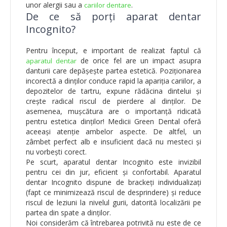
unor alergii sau a
.
cariilor dentare
De ce să porți aparat dentar
Incognito?
Pentru început, e important de realizat faptul că
de orice fel are un impact asupra
aparatul dentar
danturii care depășește partea estetică. Poziționarea
incorectă a dinților conduce rapid la apariția cariilor, a
depozitelor de tartru, expune rădăcina dintelui și
crește radical riscul de pierdere al dinților. De
asemenea, mușcătura are o importanță ridicată
pentru estetica dinților! Medicii Green Dental oferă
aceeași atenție ambelor aspecte. De altfel, un
zâmbet perfect alb e insuficient dacă nu mesteci și
nu vorbești corect.
Pe scurt, aparatul dentar Incognito este invizibil
pentru cei din jur, eficient și confortabil. Aparatul
dentar Incognito dispune de brackeți individualizați
(fapt ce minimizează riscul de desprindere) și reduce
riscul de leziuni la nivelul gurii, datorită localizării pe
partea din spate a dinților.
Noi considerăm că întrebarea potrivită nu este de ce