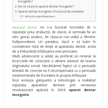
Incognito?
De ce să porți aparat dentar Incognito?
Aparat dentar Incognito: Procesul de instalare
Articole asemănatoare:
nu s-a bucurat niciodată de o
Aparatul dentar
reputație prea strălucită; de obicei, el semnala fie un
elev (prea) studios, fie rățușca cea urâtă a filmelor
hollywoodiene. Un paradox, dacă e să luăm în
considerare rolul de drept al aparatului dentar: acela
de a îmbunătăți înfățișarea unei persoane.
Mulți adolescenți și adulți au preferat să renunțe la
încercările de corectare a alinierii danturii de teama
stigmatului social. Necântărind faptul că o perioadă
limitată de corecție va fi recompensată cu o perioadă
nedeterminată de încredere în propria înfățișare.
Însă evoluția galopantă a tehnologiei a reabilitat
reputația aparatelor dentare prin versiunea
revoluționară apărută în 2004:
aparat dentar
Incognito
.