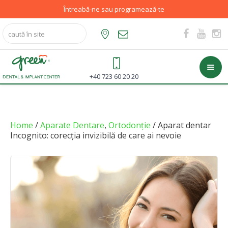
Întreabă-ne sau programează-te
+40 723 60 20 20
Home
/
Aparate Dentare
,
Ortodonție
/ Aparat dentar
Incognito: corecția invizibilă de care ai nevoie