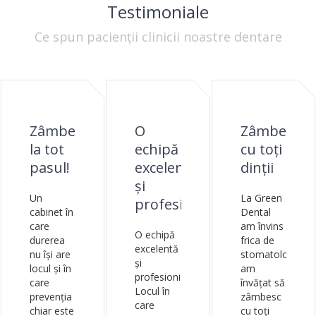
Testimoniale
Ce spun pacienții clinicii noastre dentare
Zâmbete
O
Zâmbesc
la tot
echipă
cu toți
pasul!
excelentă
dinții
și
Un
La Green
profesionistă
cabinet în
Dental
care
am învins
O echipă
durerea
frica de
excelentă
nu își are
stomatolog și
și
locul și în
am
profesionistă.
care
învățat să
Locul în
prevenția
zâmbesc
care
chiar este
cu toți