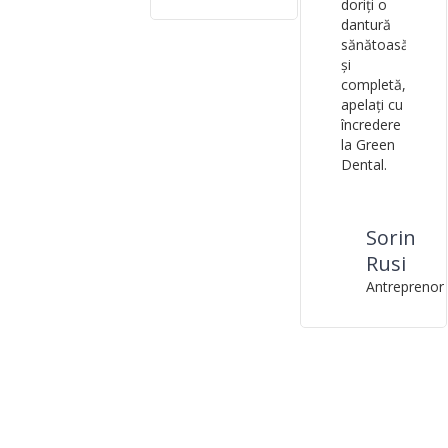
doriți o
dantură
sănătoasă
și
completă,
apelați cu
încredere
la Green
Dental.
Sorin
Rusi
Antreprenor