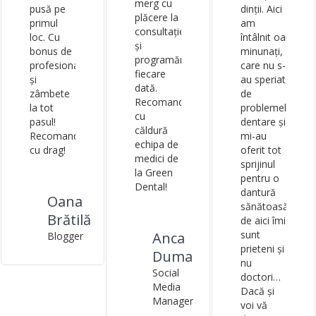
merg cu
pusă pe
dinții. Aici
plăcere la
primul
am
consultație
loc. Cu
întâlnit oameni
și
bonus de
minunați,
programări de
profesionalism
care nu s-
fiecare
și
au speriat
dată.
zâmbete
de
Recomand
la tot
problemele mel
cu
pasul!
dentare și
căldură
Recomand
mi-au
echipa de
cu drag!
oferit tot
medici de
sprijinul
la Green
pentru o
Dental!
dantură
Oana
sănătoasă. Docto
Brătilă
de aici îmi
sunt
Anca
Blogger
prieteni și
Duma
nu
Social
doctori…
Media
Dacă și
Manager
voi vă