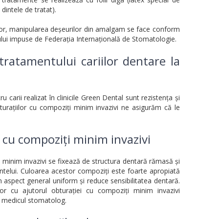
dintele de tratat).
tor, manipularea deșeurilor din amalgam se face conform
lui impuse de Federația Internațională de Stomatologie.
tratamentului cariilor dentare la
 carii realizat în clinicile Green Dental sunt rezistența și
bturațiilor cu compoziți minim invazivi ne asigurăm că le
r cu compoziți minim invazivi
minim invazivi se fixează de structura dentară rămasă și
ntelui. Culoarea acestor compoziți este foarte apropiată
un aspect general uniform și reduce sensibilitatea dentară.
lor cu ajutorul obturației cu compoziți minim invazivi
la medicul stomatolog.