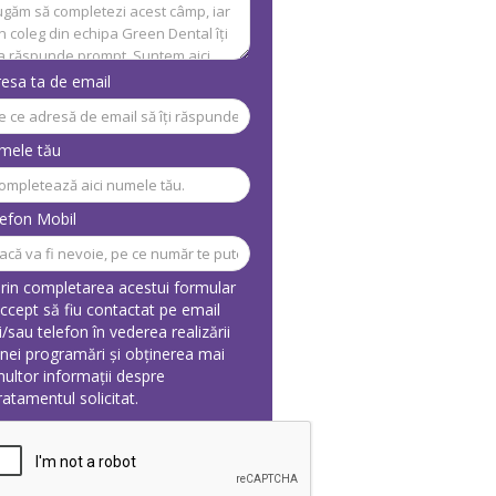
esa ta de email
mele tău
efon Mobil
rin completarea acestui formular
ccept să fiu contactat pe email
i/sau telefon în vederea realizării
nei programări și obținerea mai
ultor informații despre
ratamentul solicitat.