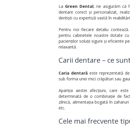
La
Green Dental
, ne asigurăm că f
dentare corect și personalizat, reali
dentiști cu expertiză vastă în reabilitări
Pentru noi fiecare detaliu conteaz
pentru cabinetele noastre dotate cu
pacienților soluții sigure și eficiente p
relaxantă.
Carii dentare – ce sunt 
Caria dentară
este reprezentată de 
sub forma unei mici crăpături sau gaur
Apariția aestei afecțiuni, care es
determinată de o combinație de facto
zilnică, alimentația bogată în zaharuri 
etc.
Cele mai frecvente tipu