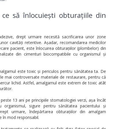
ce să înlocuiești obturațiile din
adezive, drept urmare necesită sacrificarea unor zone
 unor cavități retentive. Așadar, recomandarea medicilor
ecare pacient, este înlocuirea obturațiilor (plombelor) din
alizate din cimenturi biocompatibile cu organismul și
algamul este toxic și periculos pentru sănătatea ta. De
le mai controversate materiale de restaurare, pentru că
ercur lichid. Astfel, amalgamul este extrem de toxic atât
urător.
este 13 ani pe principiile stomatologiei verzi, așa încât
u organismul, sigure pentru sănătatea pacientului și
Drept urmare, îndepărtarea obturațiilor din amalgam
e în mod responsabil.
 tratamente se realizează cu folii diga (latex special de