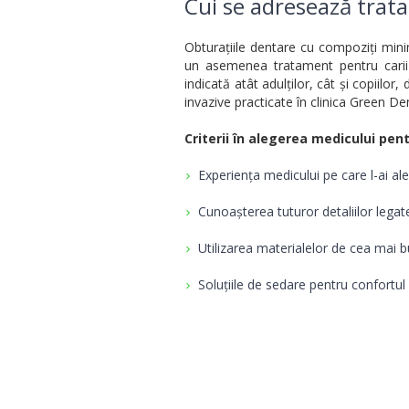
Cui se adresează trata
Obturațiile dentare cu compoziți mini
un asemenea tratament pentru carii 
indicată atât adulților, cât și copiilor,
invazive practicate în clinica Green Den
Criterii în alegerea medicului pen
Experiența medicului pe care l-ai al
Cunoașterea tuturor detaliilor lega
Utilizarea materialelor de cea mai b
Soluțiile de sedare pentru confortul 