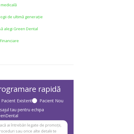
 medicală
ogii de ultimă generație
să alegi Green Dental
 Financiare
rogramare rapidă
Pacient Existent
Pacient Nou
ajul tau pentru echipa
eenDental