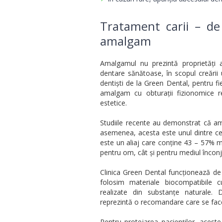
Tratament carii – de 
amalgam
Amalgamul nu prezintă proprietăți 
dentare sănătoase, în scopul creării
dentiști de la Green Dental, pentru fi
amalgam cu obturații fizionomice re
estetice.
Studiile recente au demonstrat că am
asemenea, acesta este unul dintre ce
este un aliaj care conține 43 – 57% m
pentru om, cât și pentru mediul înconj
Clinica Green Dental funcționează de p
folosim materiale biocompatibile c
realizate din substanțe naturale. 
reprezintă o recomandare care se fac
Pentru protejarea pacienților, aceste