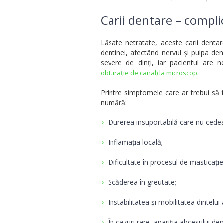
Carii dentare – complic
Lăsate netratate, aceste carii dentare
dentinei, afectând nervul și pulpa den
severe de dinți, iar pacientul are
.
obturație de canal) la microscop
Printre simptomele care ar trebui să 
numără:
Durerea insuportabilă care nu cedea
Inflamația locală;
Dificultate în procesul de masticație 
Scăderea în greutate;
Instabilitatea și mobilitatea dintelu
În cazuri rare, apariția abcesului den