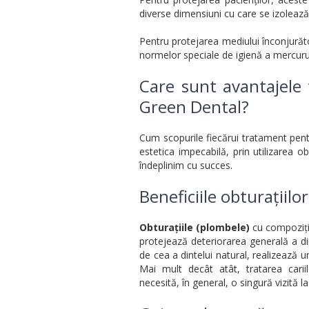
diverse dimensiuni cu care se izolează 
Pentru protejarea mediului înconjură
normelor speciale de igienă a mercuru
Care sunt avantajele 
Green Dental?
Cum scopurile fiecărui tratament pentru
estetica impecabilă, prin utilizarea o
îndeplinim cu succes.
Beneficiile obturațiilo
Obturațiile (plombele)
cu compoziți 
protejează deteriorarea generală a di
de cea a dintelui natural, realizează 
Mai mult decât atât, tratarea carii
necesită, în general, o singură vizită 