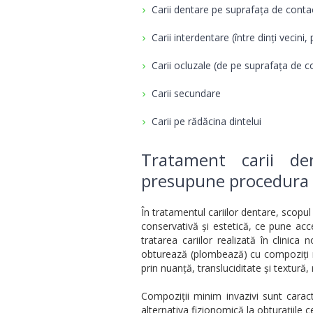
Carii dentare pe suprafața de conta
Carii interdentare (între dinți vecini
Carii ocluzale (de pe suprafața de c
Carii secundare
Carii pe rădăcina dintelui
Tratament carii d
presupune procedura
În tratamentul cariilor dentare, scopul
conservativă și estetică, ce pune accen
tratarea cariilor realizată în clinica
obturează (plombează) cu compoziți mi
prin nuanță, transluciditate și textură
Compoziții minim invazivi sunt caracte
alternativa fizionomică la obturațiile 