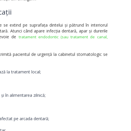
ații
 se extind pe suprafața dintelui și pătrund în interiorul
tară. Atunci când apare infecția dentară, apar și durerile
 nevoie de
tratament endodontic (sau tratament de canal,
trimită pacientul de urgență la cabinetul stomatologic se
ză la tratament local;
și în alimentarea zilnică;
i afectat pe arcada dentară;
tar.