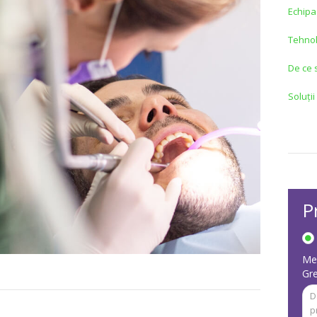
Echipa
Tehnol
De ce 
Soluții
P
Mes
Gr