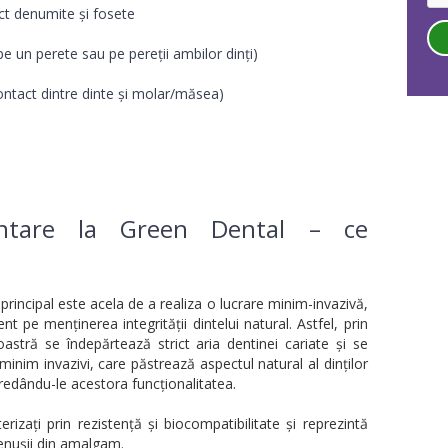
ct denumite și fosete
, pe un perete sau pe pereții ambilor dinți)
ontact dintre dinte și molar/măsea)
entare la Green Dental – ce
 principal este acela de a realiza o lucrare minim-invazivă,
t pe menținerea integrității dintelui natural. Astfel, prin
 noastră se îndepărtează strict aria dentinei cariate și se
nim invazivi, care păstrează aspectul natural al dinților
, redându-le acestora funcționalitatea.
rizați prin rezistență și biocompatibilitate și reprezintă
cenușii din amalgam.