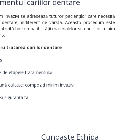
mentul cariilor dentare
m invazivi se adresează tuturor pacienților care necesită
dentare, indiferent de vârsta. Această procedură este
 datorită biocompatibilității materialelor și tehnicilor minim
tal.
tru tratarea cariilor dentare
es
te de etapele tratamentului
ună calitate: compoziți minim invazivi
și siguranța ta
Cunoaște Echipa