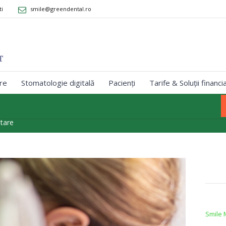
ti
smile@greendental.ro
re
Stomatologie digitală
Pacienți
Tarife & Soluții financi
ntare
Smile