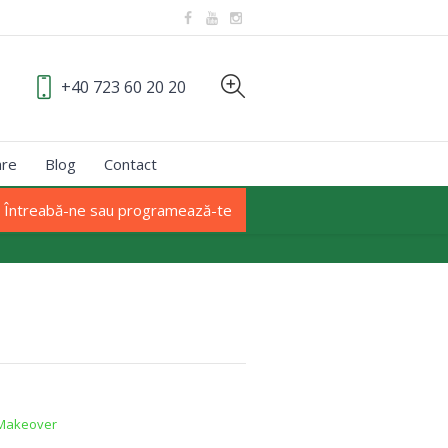
+40 723 60 20 20
are
Blog
Contact
Întreabă-ne sau programează-te
 Makeover