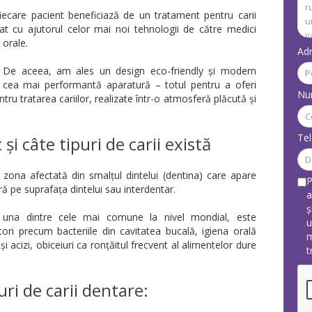
iecare pacient beneficiază de un tratament pentru carii
zat cu ajutorul celor mai noi tehnologii de către medici
 orale.
Adr
ă. De aceea, am ales un design eco-friendly și modern
 cea mai performantă aparatură – totul pentru a oferi
Nu
entru tratarea cariilor, realizate într-o atmosferă plăcută și
Tel
și câte tipuri de carii există
zona afectată din smalțul dintelui (dentina) care apare
P
ă pe suprafața dintelui sau interdentar.
a
ș
te una dintre cele mai comune la nivel mondial, este
u
ri precum bacteriile din cavitatea bucală, igiena orală
m
și acizi, obiceiuri ca ronțăitul frecvent al alimentelor dure
t
ri de carii dentare: