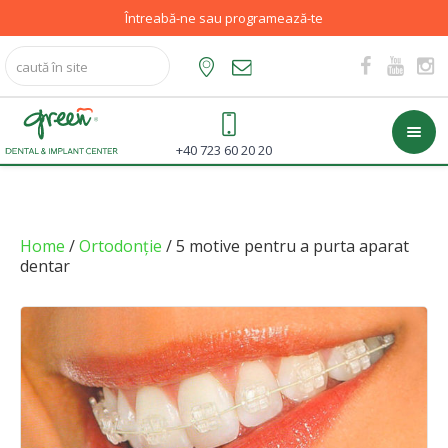
Întreabă-ne sau programează-te
+40 723 60 20 20
Home
/
Ortodonție
/ 5 motive pentru a purta aparat
dentar