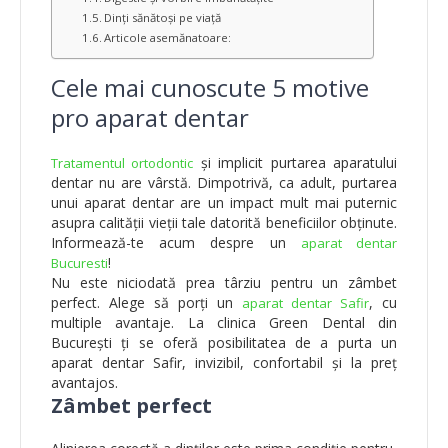
Dinți sănătoși pe viață
Articole asemănatoare:
Cele mai cunoscute 5 motive
pro aparat dentar
și implicit purtarea aparatului
Tratamentul ortodontic
dentar nu are vârstă. Dimpotrivă, ca adult, purtarea
unui aparat dentar are un impact mult mai puternic
asupra calității vieții tale datorită beneficiilor obținute.
Informează-te acum despre un
aparat dentar
!
Bucuresti
Nu este niciodată prea târziu pentru un zâmbet
perfect. Alege să porți un
, cu
aparat dentar Safir
multiple avantaje. La clinica Green Dental din
București ți se oferă posibilitatea de a purta un
aparat dentar Safir, invizibil, confortabil și la preț
avantajos.
Zâmbet perfect