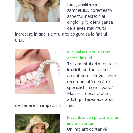
funcționalitatea
zâmbetului, corectează
aspectul inestetic al
dinților și îți oferă șansa
de a avea mai multă
încredere în tine. Pentru a te asigura că la finalul
unui…
WIN, cel mai nou aparat
dentar lingual
Tratamentul ortodontic, și
implicit, purtarea unui
aparat dentar lingual este
recomandată de către
specialiști la orice vârstă.
Mai mult decât atât, ca
adult, purtarea aparatului
dentar are un impact mult mai…
Riscurile și complicațiile unui
implant dentar
Un implant dentar vă