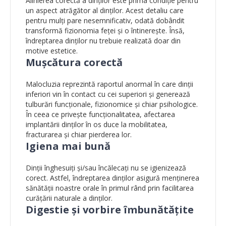
Alinierea corectă a dinților este prima condiție pentru
un aspect atrăgător al dinților. Acest detaliu care
pentru mulți pare nesemnificativ, odată dobândit
transformă fizionomia feței și o întinerește. Însă,
îndreptarea dinților nu trebuie realizată doar din
motive estetice.
Mușcătura corectă
Malocluzia reprezintă raportul anormal în care dinții
inferiori vin în contact cu cei superiori și generează
tulburări funcționale, fizionomice și chiar psihologice.
În ceea ce privește funcționalitatea, afectarea
implantării dinților în os duce la mobilitatea,
fracturarea și chiar pierderea lor.
Igiena mai bună
Dinții înghesuiți și/sau încălecați nu se igienizează
corect. Astfel, îndreptarea dinților asigură menținerea
sănătății noastre orale în primul rând prin facilitarea
curățării naturale a dinților.
Digestie și vorbire îmbunătățite