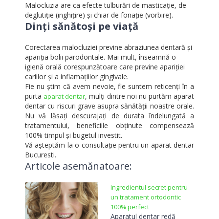
Malocluzia are ca efecte tulburări de masticație, de
deglutiție (inghițire) și chiar de fonație (vorbire).
Dinți sănătoși pe viață
Corectarea malocluziei previne abraziunea dentară și
apariția bolii parodontale. Mai mult, înseamnă o
igienă orală corespunzătoare care previne apariției
cariilor și a inflamațiilor gingivale.
Fie nu știm că avem nevoie, fie suntem reticenți în a
purta
, mulți dintre noi nu purtăm aparat
aparat dentar
dentar cu riscuri grave asupra sănătății noastre orale.
Nu vă lăsați descurajați de durata îndelungată a
tratamentului, beneficiile obținute compensează
100% timpul și bugetul investit.
Vă așteptăm la o consultație pentru un aparat dentar
Bucuresti.
Articole asemănatoare:
Ingredientul secret pentru
un tratament ortodontic
100% perfect
Aparatul dentar redă