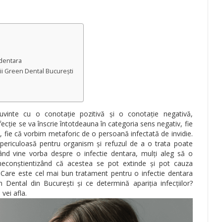
 dentara
tii Green Dental București
cuvinte cu o conotație pozitivă și o conotație negativă,
fecție se va înscrie întotdeauna în categoria sens negativ, fie
, fie că vorbim metaforic de o persoană infectată de invidie.
 periculoasă pentru organism și refuzul de a o trata poate
ând vine vorba despre o infectie dentara, mulți aleg să o
neconștientizând că acestea se pot extinde și pot cauza
Care este cel mai bun tratament pentru o infectie dentara
 Dental din București și ce determină apariția infecțiilor?
 vei afla.