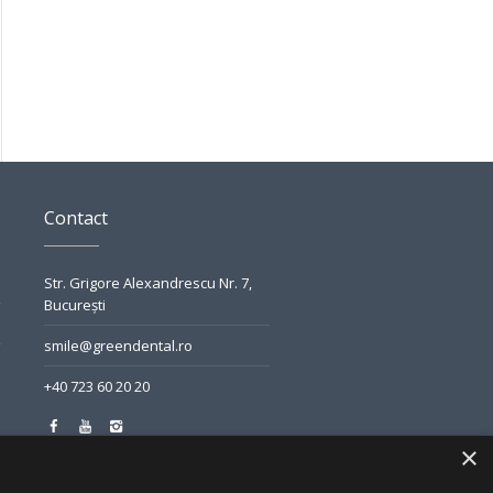
Contact
Str. Grigore Alexandrescu Nr. 7,
București
smile@greendental.ro
+40 723 60 20 20
×