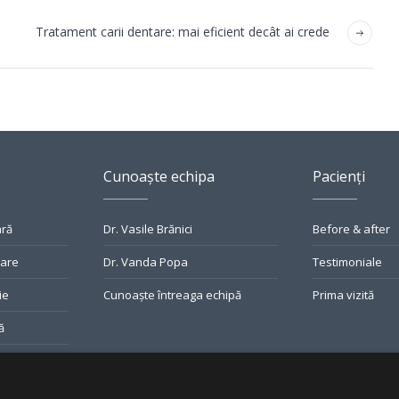
Tratament carii dentare: mai eficient decât ai crede
Cunoaște echipa
Pacienți
ară
Dr. Vasile Brănici
Before & after
tare
Dr. Vanda Popa
Testimoniale
ie
Cunoaște întreaga echipă
Prima vizită
ă
riilor