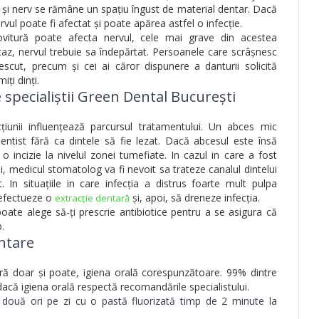
ă și nerv se rămâne un spațiu îngust de material dentar. Dacă
vul poate fi afectat și poate apărea astfel o infecție.
vitură poate afecta nervul, cele mai grave din acestea
az, nervul trebuie sa îndepărtat. Persoanele care scrâșnesc
escut, precum și cei ai căror dispunere a danturii solicită
iți dinți.
 specialiștii Green Dental București
țiunii influențează parcursul tratamentului. Un abces mic
ntist fără ca dintele să fie lezat. Dacă abcesul este însă
 incizie la nivelul zonei tumefiate. In cazul in care a fost
i, medicul stomatolog va fi nevoit sa trateze canalul dintelui
. In situațiile in care infecția a distrus foarte mult pulpa
ă efectueze o
și, apoi, să dreneze infecția.
extracție dentară
oate alege să-ți prescrie antibiotice pentru a se asigura că
.
entare
ră doar și poate, igiena orală corespunzătoare. 99% dintre
 dacă igiena orală respectă recomandările specialistului.
 două ori pe zi cu o pastă fluorizată timp de 2 minute la