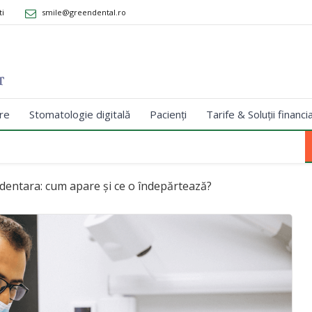
ti
smile@greendental.ro
re
Stomatologie digitală
Pacienți
Tarife & Soluții financi
 dentara: cum apare și ce o îndepărtează?