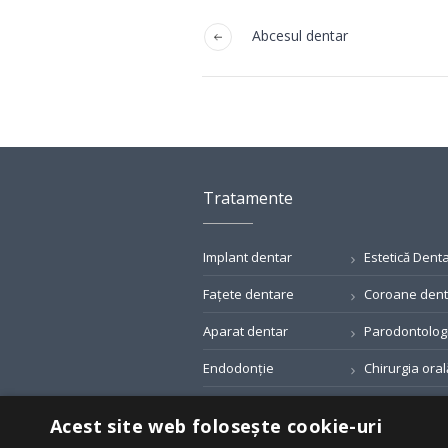
Abcesul dentar
Tratamente
Implant dentar
Estetică Dent
Fațete dentare
Coroane den
Aparat dentar
Parodontolog
Endodonție
Chirurgia oral
Profilaxia dentară
Tratamentul ca
Acest site web folosește cookie-uri
dentare