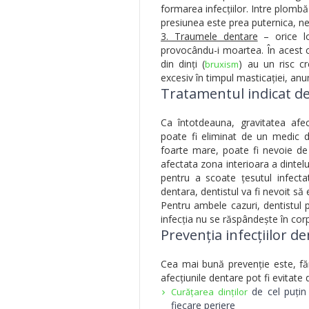
formarea infecțiilor. Intre plomb
presiunea este prea puternica, ner
3. Traumele dentare
– orice lo
provocându-i moartea. În acest c
din dinți (
) au un risc cr
bruxism
excesiv în timpul masticației, anum
Tratamentul indicat de
Ca întotdeauna, gravitatea afec
poate fi eliminat de un medic de
foarte mare, poate fi nevoie de o
afectata zona interioara a dintelu
pentru a scoate țesutul infectat
dentara, dentistul va fi nevoit s
Pentru ambele cazuri, dentistul p
infecția nu se răspândește în corp
Prevenția infecțiilor d
Cea mai bună prevenție este, fă
afecțiunile dentare pot fi evitate
de cel puțin
Curățarea dinților
fiecare periere