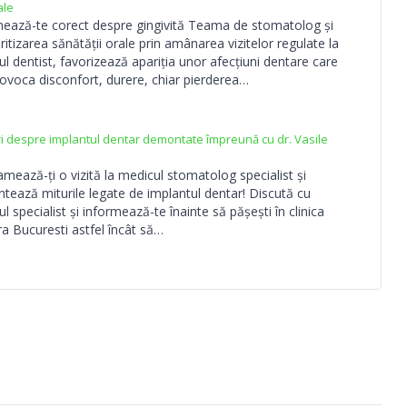
ale
mează-te corect despre gingivită Teama de stomatolog și
ritizarea sănătății orale prin amânarea vizitelor regulate la
l dentist, favorizează apariția unor afecțiuni dentare care
ovoca disconfort, durere, chiar pierderea…
ri despre implantul dentar demontate împreună cu dr. Vasile
mează-ți o vizită la medicul stomatolog specialist și
ează miturile legate de implantul dentar! Discută cu
l specialist și informează-te înainte să pășești în clinica
a Bucuresti astfel încât să…