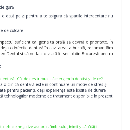
 de gură
n o dată pe zi pentru a te asigura că spațiile interdentare nu
te de culcare
pactul suficient ca igiena ta orală să devină o prioritate. În
at deja o infectie dentară în cavitatea ta bucală, recomandăm
n Dental și să ne faci o vizită în sediul din București pentru
:
ă dentară - Cât de des trebuie să mergem la dentist și de ce?
 la o clinică dentară este în continuare un motiv de stres și
ate pentru pacienți, deși experiența este lipsită de durere
tă tehnologiilor moderne de tratament disponibile în prezent
ita: efecte negative asupra zâmbetului, inimii și sănătății