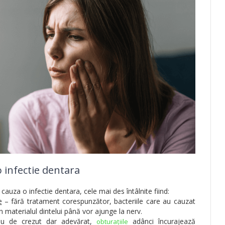
o infectie dentara
auza o infectie dentara, cele mai des întâlnite fiind:
e
– fără tratament corespunzător, bacteriile care au cauzat
n materialul dintelui până vor ajunge la nerv.
u de crezut dar adevărat,
adânci încurajează
obturațiile