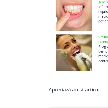
gener
Infor
neprio
medicu
pot pr
5 mitu
Brănici
Progra
demont
medicu
dentar
Apreciază acest articol: