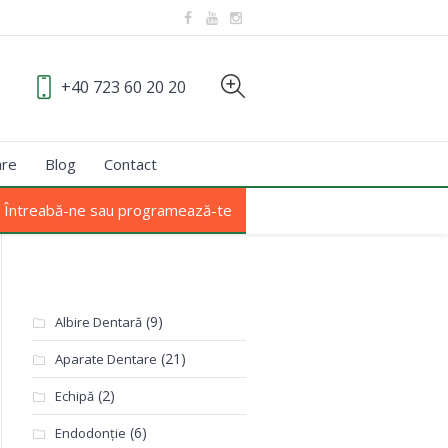
+40 723 60 20 20
are
Blog
Contact
Întreabă-ne sau programează-te
Categorii
(9)
Albire Dentară
(21)
Aparate Dentare
(2)
Echipă
(6)
Endodonție