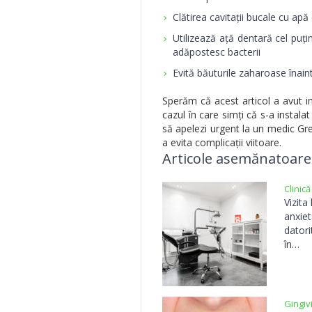
Clătirea cavitații bucale cu apă
Utilizează ață dentară cel puți
adăpostesc bacterii
Evită băuturile zaharoase înain
Sperăm că acest articol a avut im
cazul în care simți că s-a instal
să apelezi urgent la un medic Gree
a evita complicații viitoare.
Articole asemănatoare
Clinic
Vizita
anxiet
datori
în…
Gingiv