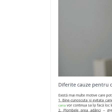
Diferite cauze pentru 
Există mai multe motive care pot c
1. Bine-cunoscuta și evitata cari
vor continua sa își facă loc î
caria
2. Plombele prea adânci
– gre