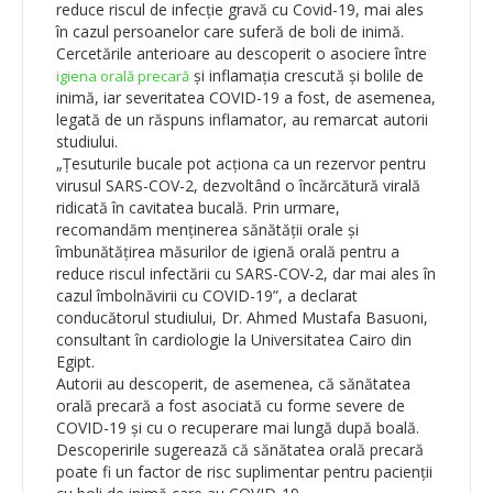
reduce riscul de infecție gravă cu Covid-19, mai ales
în cazul persoanelor care suferă de boli de inimă.
Cercetările anterioare au descoperit o asociere între
și inflamația crescută și bolile de
igiena orală precară
inimă, iar severitatea COVID-19 a fost, de asemenea,
legată de un răspuns inflamator, au remarcat autorii
studiului.
„Țesuturile bucale pot acționa ca un rezervor pentru
virusul SARS-COV-2, dezvoltând o încărcătură virală
ridicată în cavitatea bucală. Prin urmare,
recomandăm menținerea sănătății orale și
îmbunătățirea măsurilor de igienă orală pentru a
reduce riscul infectării cu SARS-COV-2, dar mai ales în
cazul îmbolnăvirii cu COVID-19”, a declarat
conducătorul studiului, Dr. Ahmed Mustafa Basuoni,
consultant în cardiologie la Universitatea Cairo din
Egipt.
Autorii au descoperit, de asemenea, că sănătatea
orală precară a fost asociată cu forme severe de
COVID-19 și cu o recuperare mai lungă după boală.
Descoperirile sugerează că sănătatea orală precară
poate fi un factor de risc suplimentar pentru pacienții