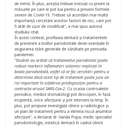
de inimă. În plus, aceștia trebuie instruiți cu privire la
măsurile pe care le pot lua pentru a preveni formele
severe de Covid-19. Trebuie să acordăm mai multă
importanță cercetării acestor factori de risc, care pot
fi atât de ușor de modificat”, a mai spus autorul
studiului citat.
În acest context, profilaxia dentară și tratamentele
de prevenire a bolilor parodontale devin esențiale în
asigurarea stării generale de sănătate pe perioada
pandemiei.
“Studiile au arătat că tratamentul parodontal poate
reduce markerii inflamatori sistemici implicați în
boala parodontală, astfel că se fac cercetări pentru a
determina dacă acest tip de tratament poate juca un
rol important în scăderea predispoziției pentru a
contracta virusul SARS-Cov-2.
Cu ocazia controalelor
periodice, medicii stomatologi pot descoperi, în fază
incipientă, orice afecțiune și pot interveni la timp. În
plus, pot propune investigații clinice și radiologice și
un plan de tratament pentru a elimina riscul anumitor
afecțiuni”, a declarat dr. Vanda Popa, medic specialist
parodontologie, estetică dentară în cadrul clinicii