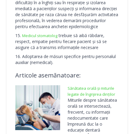
dificultăți în a înghiți sau în respirație și izolarea
imediată a pacienților suspecți și informarea direcției
de sănătate pe raza căruia ne desfășurăm activitatea
profesională, în vederea demarării procedurilor
pentru efectuarea anchetei epidemiologice
trebuie să aibă răbdare,
Medicul stomatolog
respect, empatie pentru fiecare pacient și să se
asigure că a transmis informațiile necesare
Adoptarea de măsuri specifice pentru personalul
auxiliar (nemedical).
Articole asemănatoare:
Sănătatea orală și miturile
legate de îngrijirea dinților
Miturile despre sănătatea
orală se intersectează,
frecvent, cu informații
nedocumentate care
împreună duc la o
educație dentară