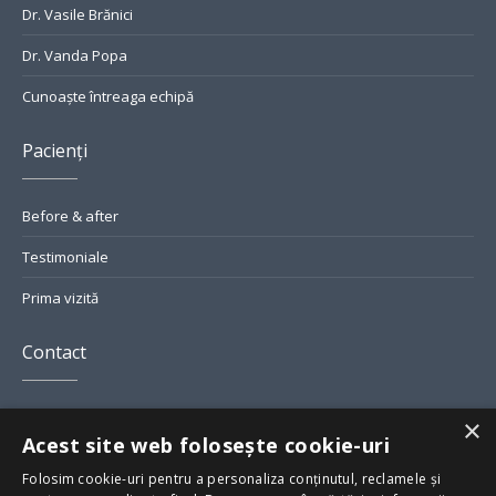
Dr. Vasile Brănici
Dr. Vanda Popa
Cunoaște întreaga echipă
Pacienți
Before & after
Testimoniale
Prima vizită
Contact
Str. Grigore Alexandrescu Nr. 7, București
×
Acest site web folosește cookie-uri
smile@greendental.ro
Folosim cookie-uri pentru a personaliza conținutul, reclamele și