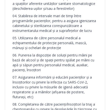
a spațiilor aferente unităților sanitare stomatologice
(deschiderea ușilor și/sau a ferestrelor)
Stabilirea de intervale mari de timp între
programările pacienților, pentru a asigura igienizarea
cabinetului și sterilizarea corespunzătoare a
instrumentarului medical și a suprafețelor de lucru
Utilizarea de către personalul medical a
echipamentului de protecție personală, mască,
mănuși și ochelari de protecție
Punerea la dispoziție de soluții pentru mâini pe
bază de alcool și de spații pentru spălat pe mâini cu
apă și săpun pentru personalul medical, auxiliar,
pacienți, însoțitori
Asigurarea informării și educării pacienților și a
însoțitorilor cu privire la infecția cu SARS-CoV-2,
inclusiv cu privire la măsurile de igienă adecvată
respiratorie și a mâinilor (afișarea de postere,
fluturași, etc)
Completarea de către pacienți/însoțitori la triaj a
chestionarului cu privire la desplasările în tări/zone cu