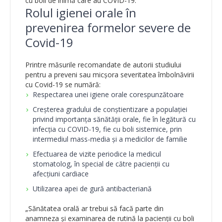
cu boli de inimă care au COVID-19.
Rolul igienei orale în
prevenirea formelor severe de
Covid-19
Printre măsurile recomandate de autorii studiului
pentru a preveni sau micșora severitatea îmbolnăvirii
cu Covid-19 se numără:
Respectarea unei igiene orale corespunzătoare
Creșterea gradului de conștientizare a populației
privind importanța sănătății orale, fie în legătură cu
infecția cu COVID-19, fie cu boli sistemice, prin
intermediul mass-media și a medicilor de familie
Efectuarea de vizite periodice la medicul
stomatolog, în special de către pacienții cu
afecțiuni cardiace
Utilizarea apei de gură antibacteriană
„Sănătatea orală ar trebui să facă parte din
anamneza și examinarea de rutină la pacienții cu boli