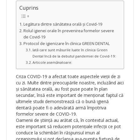
Cuprins
Legătura dintre sănătatea orală și Covid-19
Rolul igienei orale în prevenirea formelor severe
de Covid-19
Protocol de igienizare în clinica GREEN DENTAL
Iată care sunt măsurile luate în clinica Green
Dental încă de la debutul pandemiei de Covid-19:
Articole asemănatoare:
Criza COVID-19 a afectat toate aspectele vieții de zi
cu zi. Multe dintre preocupările noastre, incluzând aici
și sănătatea orală, au fost puse poate în plan
secundar, însă este important de menționat faptul că
ultimele studii demonstrează că o bună igienă
dentară poate fi o adevărată armă împotriva
formelor severe de COVID-19.
Oamenii de știință au arătat că, în contextul actual,
este important să reducem potențiale infecții ce pot
conduce la schimbări în răspunsul imun al
organismului și pot declanșa așa-numita furtună de