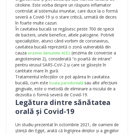
citokine. Este vorba despre un răspuns inflamator
controlat al sistemului imunitar, care duce la o formă
severă a Covid-19 și o stare critică, urmată de deces
în foarte multe cazuri.
În cavitatea bucală se regăsesc peste 700 de specii
de bacterii, unele benefice, altele patogene. Potrivit
specialiștilor, atunci când vorbim de coronavirus,
cavitatea bucală reprezintă o zonă vulnerabilă din
cauza
(enzima de conversie a
enzimei denumite ACE2
angiotensinei 2), considerată “o poartă de intrare”
pentru virusul SARS-CoV-2 și care se găsește în
cantitate mare în gură.
Tratamentul infecțiilor ce pot apărea în cavitatea
bucală, cum este
sau alte afecțiuni
boala parodontală
gingivale, este o metodă de eliminare a riscului de a
dezvolta o formă severă de Covid-19.
Legătura dintre sănătatea
orală și Covid-19
Un studiu prezentat în octombrie 2021, de oameni de
știință din Egipt, arată că îngrijirea dinților și a gingiilor