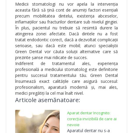
Medicii stomatologi nu vor apela la intervenția
aceasta fără să țină cont de anumiți factori esențiali
precum mobilitatea dintelui, existența abceselor,
inflamațiilor sau fracturilor dentare sub nivelul gingiei.
În plus, pacientul nu trebuie să resimtă durere la
atingerea zonei afectate. Dacă dintele nu a fost
tratat endodontic corect, dacă a dezvoltat complicații
serioase, sau dacă este mobil; atunci specialiștii
Green Dental vor căuta soluții alternative care să
prezinte șanse mai ridicate de succes.
Indiferent de tratamentul ales, experiența
profesională a medicului stomatolog este definitorie
pentru succesul tratamentului tău. Green Dental
însumează exact calitățile care asigură succesul:
profesionalism, aparatură modernă și, mai ales,
medici pregătiți la cel mai înalt nivel.
Articole asemănatoare:
Aparat dentar Incognito:
corecția invizibilă de care ai
nevoie
Aparatul dentar nu s-a