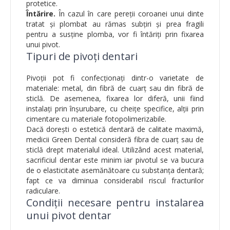
protetice.
Întărire.
În cazul în care pereții coroanei unui dinte
tratat și plombat au rămas subțiri și prea fragili
pentru a susține plomba, vor fi întăriți prin fixarea
unui pivot.
Tipuri de pivoți dentari
Pivoții pot fi confecționați dintr-o varietate de
materiale: metal, din fibră de cuarț sau din fibră de
sticlă. De asemenea, fixarea lor diferă, unii fiind
instalați prin înșurubare, cu cheițe specifice, alții prin
cimentare cu materiale fotopolimerizabile.
Dacă dorești o estetică dentară de calitate maximă,
medicii Green Dental consideră fibra de cuarț sau de
sticlă drept materialul ideal. Utilizând acest material,
sacrificiul dentar este minim iar pivotul se va bucura
de o elasticitate asemănătoare cu substanța dentară;
fapt ce va diminua considerabil riscul fracturilor
radiculare.
Condiții necesare pentru instalarea
unui pivot dentar