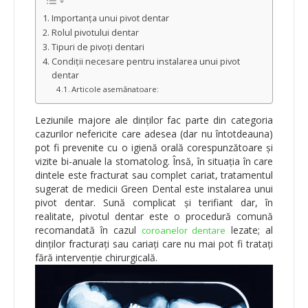
Importanța unui pivot dentar
Rolul pivotului dentar
Tipuri de pivoți dentari
Condiții necesare pentru instalarea unui pivot
dentar
Articole asemănatoare:
Leziunile majore ale dinților fac parte din categoria
cazurilor nefericite care adesea (dar nu întotdeauna)
pot fi prevenite cu o igienă orală corespunzătoare și
vizite bi-anuale la stomatolog. Însă, în situația în care
dintele este fracturat sau complet cariat, tratamentul
sugerat de medicii Green Dental este instalarea unui
pivot dentar. Sună complicat și terifiant dar, în
realitate, pivotul dentar este o procedură comună
recomandată în cazul
lezate; al
coroanelor dentare
dinților fracturați sau cariați care nu mai pot fi tratați
fără intervenție chirurgicală.