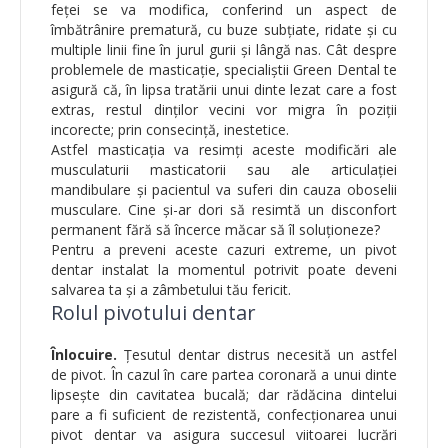
feței se va modifica, conferind un aspect de
îmbătrânire prematură, cu buze subțiate, ridate și cu
multiple linii fine în jurul gurii și lângă nas. Cât despre
problemele de masticație, specialiștii Green Dental te
asigură că, în lipsa tratării unui dinte lezat care a fost
extras, restul dinților vecini vor migra în poziții
incorecte; prin consecință, inestetice.
Astfel masticația va resimți aceste modificări ale
musculaturii masticatorii sau ale articulației
mandibulare și pacientul va suferi din cauza oboselii
musculare. Cine și-ar dori să resimtă un disconfort
permanent fără să încerce măcar să îl soluționeze?
Pentru a preveni aceste cazuri extreme, un pivot
dentar instalat la momentul potrivit poate deveni
salvarea ta și a zâmbetului tău fericit.
Rolul pivotului dentar
Înlocuire.
Ţesutul dentar distrus necesită un astfel
de pivot. În cazul în care partea coronară a unui dinte
lipsește din cavitatea bucală; dar rădăcina dintelui
pare a fi suficient de rezistentă, confecționarea unui
pivot dentar va asigura succesul viitoarei lucrări