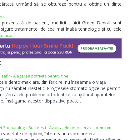
depărtată urmând să se obtureze pentru a obține un dinte
ent
 prezentată de pacient, medicii clinicii Green Dental sunt
i sigure tratamente, de cea mai înaltă tehnologie și cu cele
te acum!
:
 safir - Alegerea potrivită pentru tine?
ele dento-maxilare, din fericire, nu înseamnă o viață
gă cu zâmbet inestetic. Progresele stomatologice ne permit
rectăm acele probleme ortodontice cu ajutorul aparatelor
re. Însă gama acestor dispozitive poate…
t Stomatologic București - Avantajele unor servicii premium
o varietate de opțiuni, întotdeauna vom prefera
ativele. Nimeni nu s-ar mulțumi cu ceva satisfăcător când ar