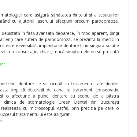
atologiei care asigură sănătatea dintelui și a tesuturilor
ratând cu ajutorul laserului afecțiuni precum parodontoza,
 depistată în fază avansată deoarece, în mod aparent, dinții
pacienți care suferă de parodontoză, se prezintă la medic în
r este ireversibilă, implanturile dentare fiind singura soluție
 vii la o consultație, chiar și dacă simptomele nu se prezintă
ent
edicinei dentare ce se ocupă cu tratamentul afecțiunilor
asta implică obturații de canal și tratament conservativ.
ază o afecțiune a pulpei dentare cu scopul de a păstra
. În clinica de stomatologie Green Dental din București
ealizează cu microscopul. Astfel, prin precizia pe care o
ccesul tratamentului este asigurat.
ent