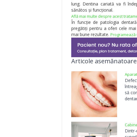
lung. Dentina cariată va fi în
sănătos și funcțional.
Află mai multe despre acest tratam
În funcție de patologia dentară
pregătiți pentru a oferi cele ma
mai bune rezultate.
Programează-
Articole asemănatoare
Aparat
Defect
întrea
să co
denta
Cabine
Dintr-
superl