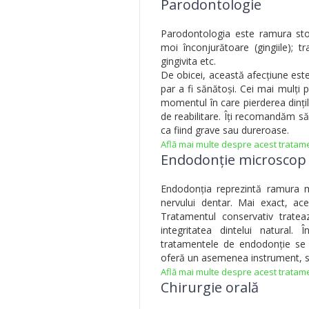
Parodontologie
Parodontologia este ramura stom
moi înconjurătoare (gingiile); t
gingivita etc.
De obicei, această afecțiune este
par a fi sănătoși. Cei mai mulți 
momentul în care pierderea dințilo
de reabilitare. Îți recomandăm să
ca fiind grave sau dureroase.
Află mai multe despre acest tratam
Endodonție microscop
Endodonția reprezintă ramura m
nervului dentar. Mai exact, ace
Tratamentul conservativ trate
integritatea dintelui natural
tratamentele de endodonție se r
oferă un asemenea instrument, su
Află mai multe despre acest tratam
Chirurgie orală