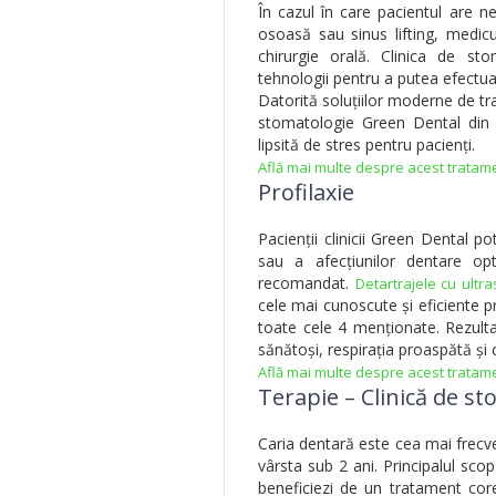
În cazul în care pacientul are 
osoasă sau sinus lifting, medic
chirurgie orală. Clinica de 
tehnologii pentru a putea efectua 
Datorită soluțiilor moderne de tra
stomatologie Green Dental din B
lipsită de stres pentru pacienți.
Află mai multe despre acest tratam
Profilaxie
Pacienții clinicii Green Dental p
sau a afecțiunilor dentare o
recomandat.
Detartrajele cu ultr
cele mai cunoscute și eficiente p
toate cele 4 menționate. Rezultat
sănătoși, respirația proaspătă și 
Află mai multe despre acest tratam
Terapie – Clinică de s
Caria dentară este cea mai frecvent
vârsta sub 2 ani. Principalul scop
beneficiezi de un tratament core