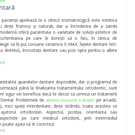
ent
entară
 pacienții apelează la o clinică stomatologică este estetica
 dinții frumoși și naturali, dar și încrederea de a zambi
modernă oferă pacientului o varietate de soluții estetice de
e schimbarea pe care îți dorești să o faci, în clinica de
lege să îți pui coroane ceramice E-MAX, fațete dentare NO-
 dintelui), încrustații dentare sau poți opta pentru o albire
ent
rietatea aparatelor dentare disponibile, dar și programul de
urmează până la finalizarea tratamentului ortodontic, sunt
are sigur vei beneficia dacă te decizi să urmezi un tratament
n Dental. Problemele de
pe arcadă,
aliniere incorectă a dinților
, mici spații interdentare, dinții strâmbi, toate acestea se
utorul ortodonției. Aspectul, poziția, orientarea sau
t aspectele pe care medicul ortodont, prin intermediul
 poate ajuta să le corectezi.
ent