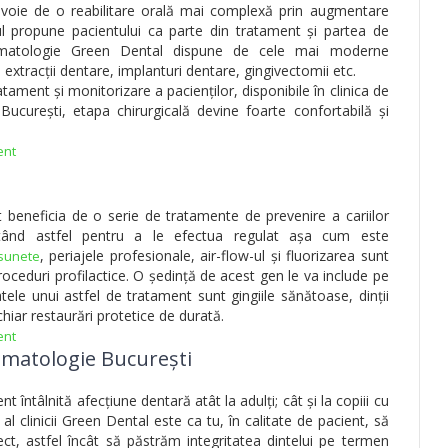
nevoie de o reabilitare orală mai complexă prin augmentare
ul propune pacientului ca parte din tratament și partea de
stomatologie Green Dental dispune de cele mai moderne
extracții dentare, implanturi dentare, gingivectomii etc.
tament și monitorizare a pacienților, disponibile în clinica de
ucurești, etapa chirurgicală devine foarte confortabilă și
ent
ot beneficia de o serie de tratamente de prevenire a cariilor
ptând astfel pentru a le efectua regulat așa cum este
, periajele profesionale, air-flow-ul și fluorizarea sunt
asunete
roceduri profilactice. O ședință de acest gen le va include pe
ele unui astfel de tratament sunt gingiile sănătoase, dinții
chiar restaurări protetice de durată.
ent
tomatologie București
 întâlnită afecțiune dentară atât la adulți; cât și la copiii cu
 al clinicii Green Dental este ca tu, în calitate de pacient, să
ct, astfel încât să păstrăm integritatea dintelui pe termen