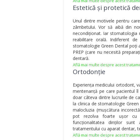
Află mai multe despre acest tratam
Estetică și protetică d
Unul dintre motivele pentru care
zâmbetului. Vor să aibă din nou
necondiționat. Iar stomatologia 
reabilitare orală. Indiferent d
stomatologie Green Dental poți a
PREP (care nu necesită preparația
dentară.
Află mai multe despre acest tratam
Ortodonție
Experiența medicului ortodont, va
mentenanță pe care pacientul îl 
doar câteva dintre lucrurile de c
la clinica de stomatologie Gree
malocluzia (mușcătura incorectă)
pot rezolva foarte ușor cu aj
funcționalitatea dinților sun
tratamentului cu aparat dentar, te
Află mai multe despre acest tratam