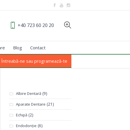
+40 723 60 20 20
are
Blog
Contact
Întreabă-ne sau programează-te
Categorii
(9)
Albire Dentară
(21)
Aparate Dentare
(2)
Echipă
(6)
Endodonție