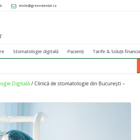
ti
smile@greendental.ro
re
Stomatologie digitală
Pacienți
Tarife & Soluții financi
ogie Digitală
/ Clinică de stomatologie din București –