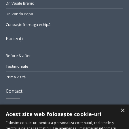
Dr. Vasile Brănici
Dr. Vanda Popa
Cunoaște întreaga echipă
Pacienți
Before & after
Testimoniale
Prima vizită
Contact
Str. Grigore Alexandrescu Nr. 7, București
×
Acest site web folosește cookie-uri
smile@greendental.ro
Folosim cookie-uri pentru a personaliza conținutul, reclamele și
pentru a ne analiza traficul. De asemenea, împărtășim informații