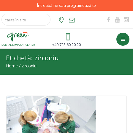
Întreabă-ne sau programează-te
+40 723 60 20 20
Etichetă:
zirconiu
Home
/
zirconiu