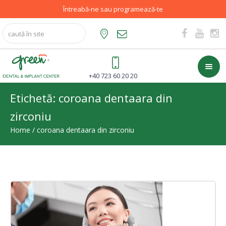
Întreabă-ne sau programează-te
+40 723 60 20 20
Etichetă:
coroana dentaara din
zirconiu
Home
/
coroana dentaara din zirconiu