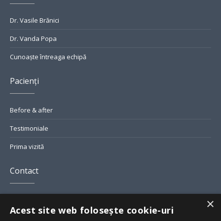
Dr. Vasile Brănici
Dr. Vanda Popa
Cunoaște întreaga echipă
Pacienți
Before & after
Testimoniale
Prima vizită
Contact
Str. Grigore Alexandrescu Nr. 7, București
×
Acest site web folosește cookie-uri
smile@greendental.ro