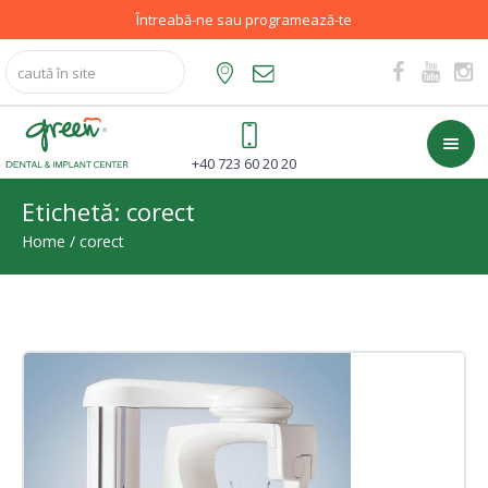
Întreabă-ne sau programează-te
+40 723 60 20 20
Etichetă:
corect
Home
/
corect