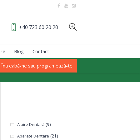
+40 723 60 20 20
are
Blog
Contact
Întreabă-ne sau programează-te
Categorii
(9)
Albire Dentară
(21)
Aparate Dentare