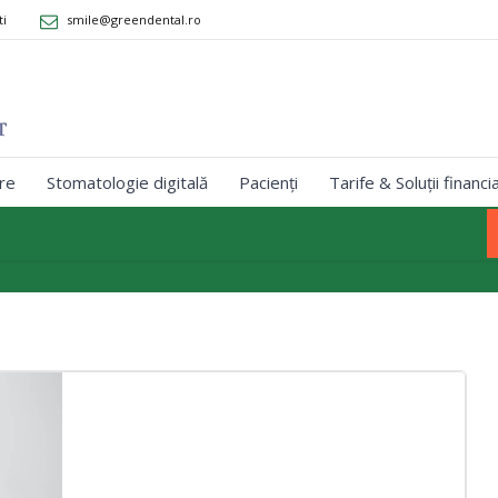
ti
smile@greendental.ro
re
Stomatologie digitală
Pacienți
Tarife & Soluții financi