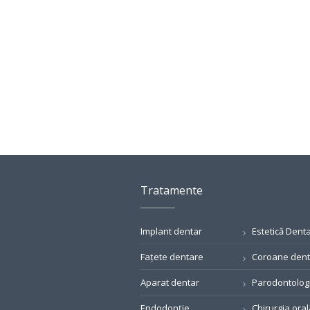
Tratamente
Implant dentar
Estetică Dent
Fațete dentare
Coroane den
Aparat dentar
Parodontolog
Endodonție
Chirurgia oral