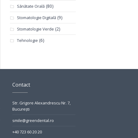
(80)
Sănătate Orală
(9)
Stomatologie Digitală
(2)
Stomatologie Verde
(6)
Tehnologie
Contact
Str. Grigore Alexandrescu Nr. 7,
București
smile@greendental.ro
+40 723 60 20 20