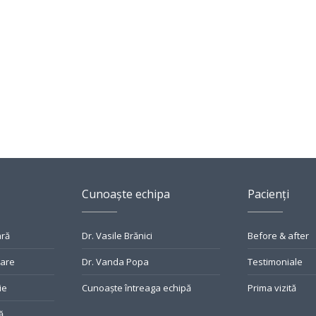
Cunoaște echipa
Pacienți
ară
Dr. Vasile Brănici
Before & after
tare
Dr. Vanda Popa
Testimoniale
ie
Cunoaște întreaga echipă
Prima vizită
ă