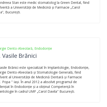
Andreea Stan este medic stomatolog la Green Dental, fiind
lventă a Universității de Medicină și Farmacie „Carol
a”, București.
urgie Dento-Alveolară, Endodonție
 Vasile Brănici
Vasile Brănici este specializat în Implantologie, Endodonție,
urgie Dento-Alveolară și Stomatologie Generală, fiind
lvent al Universității de Medicină Dentară și Farmacie
T. Popa " Iași. În anul 2012 a absolvit programul de
dențiat în Endodonție și a obținut Competență în
antologie în cadrul UMF „Carol Davila" București.