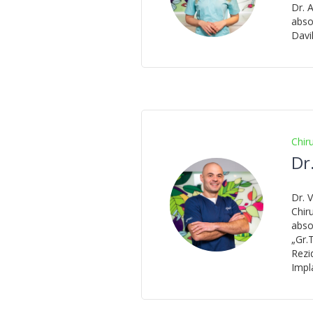
Dr. 
abso
Davil
Chir
Dr.
Dr. 
Chir
abso
„Gr.
Rezi
Impl