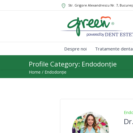
Str. Grigore Alexandrescu Nr. 7, Bucureș
Despre noi
Tratamente denta
Profile Category:
Endodonție
Home
/
Endodonție
Endo
Dr