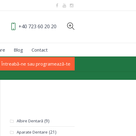
+40 723 60 20 20
are
Blog
Contact
Întreabă-ne sau programează-te
Categorii
(9)
Albire Dentară
(21)
Aparate Dentare