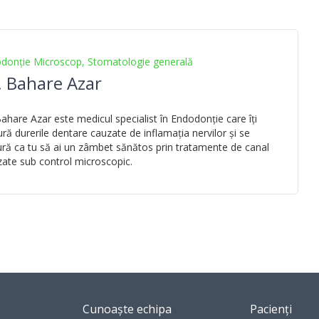
donție Microscop, Stomatologie generală
. Bahare Azar
Bahare Azar este medicul specialist în Endodonție care îți
ură durerile dentare cauzate de inflamația nervilor și se
ură ca tu să ai un zâmbet sănătos prin tratamente de canal
izate sub control microscopic.
Cunoaște echipa
Pacienți