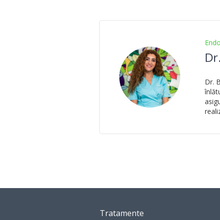
Endo
Dr
Dr. 
înlăt
asig
real
Tratamente