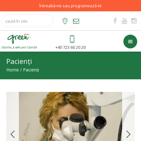
Întreabă-ne sau programează-te
+40 723 60 20 20
Pacienți
Home
/
Pacienți