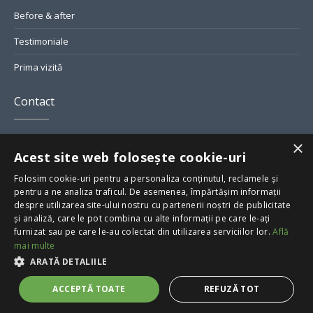
Before & after
Testimoniale
Prima vizită
Contact
Str. Grigore Alexandrescu Nr. 7, București
×
Acest site web folosește cookie-uri
smile@greendental.ro
Folosim cookie-uri pentru a personaliza conținutul, reclamele și
pentru a ne analiza traficul. De asemenea, împărtășim informații
+40 723 60 20 20
despre utilizarea site-ului nostru cu partenerii noștri de publicitate
și analiză, care le pot combina cu alte informații pe care le-ați
furnizat sau pe care le-au colectat din utilizarea serviciilor lor.
Află
mai multe
ARATĂ DETALIILE
© 2023 Green Dental |
|
Reguli de Conduita
Termeni și condiții
ACCEPTĂ TOATE
REFUZĂ TOT
Politica de confidențialitate
Sitemap